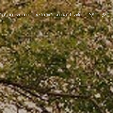
0
ÖKŐKÚT SZETTEK
SZÖKŐKÚT ALKATRÉSZEK