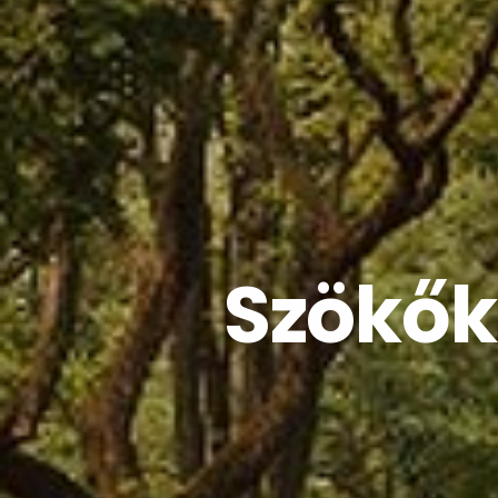
Szökőkú