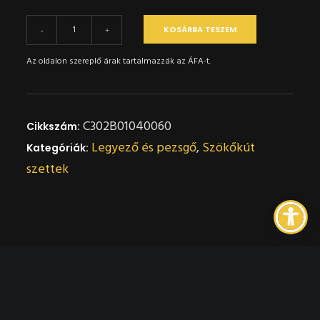
Szökőkút
KOSÁRBA TESZEM
-
+
szett
Az oldalon szereplő árak tartalmazzák az ÁFA-t.
-
Crystal
1B
C302B01040060
Cikkszám:
Világítással
Legyező és pezsgő
,
Szökőkút
Kategóriák:
mennyiség
szettek
Leírás
További információk
Vélemények (0)