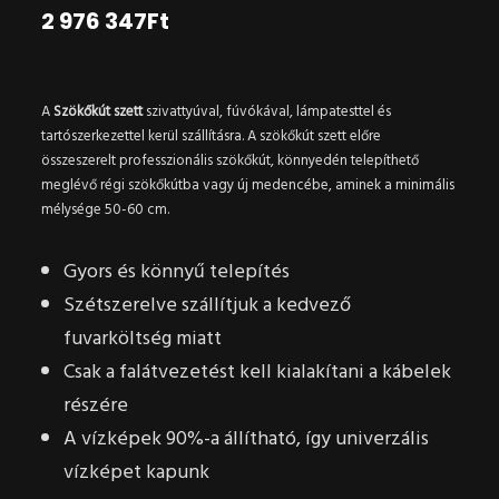
2 976 347
Ft
A
Szökőkút szett
szivattyúval, fúvókával, lámpatesttel és
tartószerkezettel kerül szállításra. A szökőkút szett előre
összeszerelt professzionális szökőkút, könnyedén telepíthető
meglévő régi szökőkútba vagy új medencébe, aminek a minimális
mélysége 50-60 cm.
Gyors és könnyű telepítés
Szétszerelve szállítjuk a kedvező
fuvarköltség miatt
Csak a falátvezetést kell kialakítani a kábelek
részére
A vízképek 90%-a állítható, így univerzális
vízképet kapunk