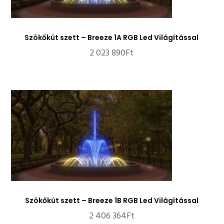
Szökőkút szett – Breeze 1A RGB Led Világítással
2 023 890
Ft
Szökőkút szett – Breeze 1B RGB Led Világítással
2 406 364
Ft