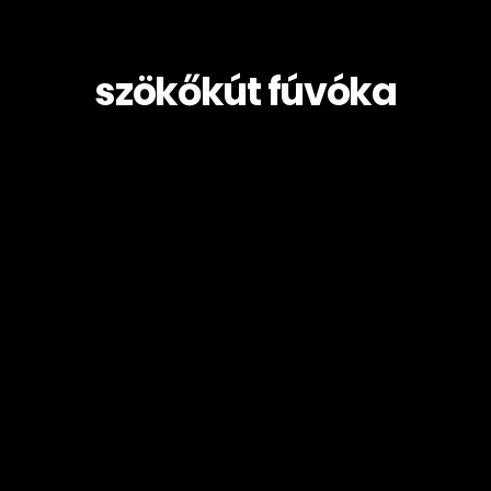
szökőkút fúvóka