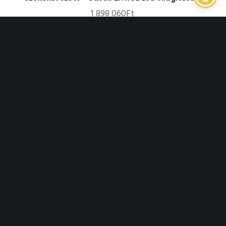
1 898 060
Ft
Szökőkút szett – Castle 2B RGB Led Világítással
1 908 011
Ft