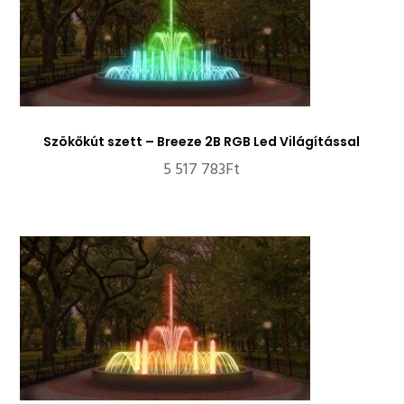
Szökőkút szett – Breeze 2B RGB Led Világítással
5 517 783
Ft