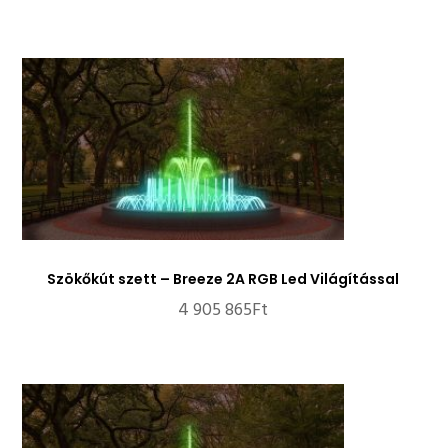
Szökőkút szett – Breeze 2A RGB Led Világítással
4 905 865
Ft