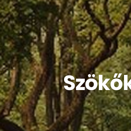
Szökők