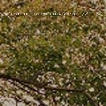
0
ÖKŐKÚT SZETTEK
SZÖKŐKÚT ALKATRÉSZEK